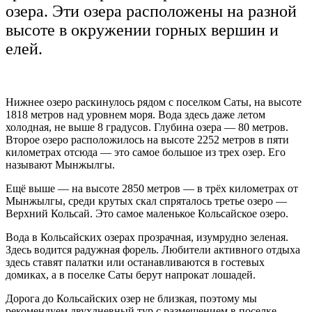
озера. Эти озера расположены на разной
высоте в окружении горных вершин и
елей.
Нижнее озеро раскинулось рядом с поселком Саты, на высоте
1818 метров над уровнем моря. Вода здесь даже летом
холодная, не выше 8 градусов. Глубина озера — 80 метров.
Второе озеро расположилось на высоте 2252 метров в пяти
километрах отсюда — это самое большое из трех озер. Его
называют Мынжылгы.
Ещё выше — на высоте 2850 метров — в трёх километрах от
Мынжылгы, среди крутых скал спряталось третье озеро —
Верхний Кольсай. Это самое маленькое Кольсайское озеро.
Вода в Кольсайских озерах прозрачная, изумрудно зеленая.
Здесь водится радужная форель. Любители активного отдыха
здесь ставят палатки или останавливаются в гостевых
домиках, а в поселке Саты берут напрокат лошадей.
Дорога до Кольсайских озер не близкая, поэтому мы
рекомендуем двухдневный тур с размещением в поселке