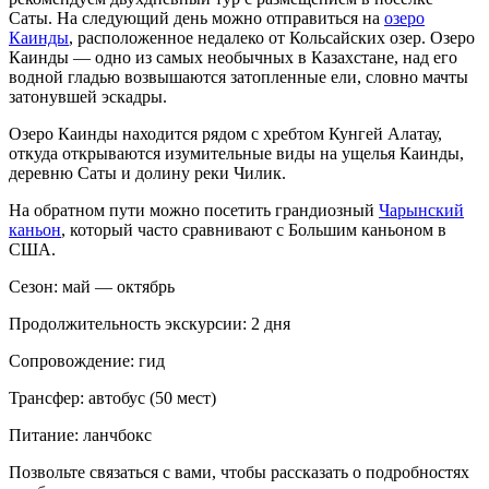
Саты. На следующий день можно отправиться на
озеро
Каинды
, расположенное недалеко от Кольсайских озер. Озеро
Каинды — одно из самых необычных в Казахстане, над его
водной гладью возвышаются затопленные ели, словно мачты
затонувшей эскадры.
Озеро Каинды находится рядом с хребтом Кунгей Алатау,
откуда открываются изумительные виды на ущелья Каинды,
деревню Саты и долину реки Чилик.
На обратном пути можно посетить грандиозный
Чарынский
каньон
, который часто сравнивают с Большим каньоном в
США.
Сезон:
май — октябрь
Продолжительность экскурсии:
2 дня
Сопровождение:
гид
Трансфер:
автобус
(50 мест)
Питание:
ланчбокс
Позвольте связаться с вами, чтобы рассказать о подробностях