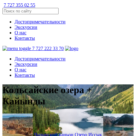
7 727 355 02 55
Достопримечательности
Экскурсии
О нас
Контакты
7 727 222 33 70
Достопримечательности
Экскурсии
О нас
Контакты
Кольсайские озера +
Кайынды
Чарынский каньон
Озеро Иссык