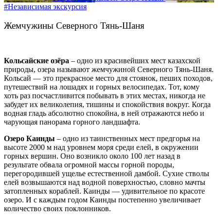
#Независимая экскурсия
Жемчужины Северного Тянь-Шаня
Кольсайские озёра
– одно из красивейших мест казахской
природы, озера называют жемчужиной Северного Тянь-Шаня.
Кольсай — это прекрасное место для стоянок, пеших походов,
путешествий на лошадях и горных велосипедах. Тот, кому
хоть раз посчастливится побывать в этих местах, никогда не
забудет их великолепия, тишины и спокойствия вокруг. Когда
водная гладь абсолютно спокойна, в ней отражаются небо и
чарующая панорама горного ландшафта.
Озеро Каинды
– одно из таинственных мест предгорья на
высоте 2000 м над уровнем моря среди елей, в окружении
горных вершин. Оно возникло около 100 лет назад в
результате обвала огромной массы горной породы,
перегородившей ущелье естественной дамбой. Сухие стволы
елей возвышаются над водной поверхностью, словно мачты
затопленных кораблей. Каинды — удивительное по красоте
озеро. И с каждым годом Каинды постепенно увеличивает
количество своих поклонников.