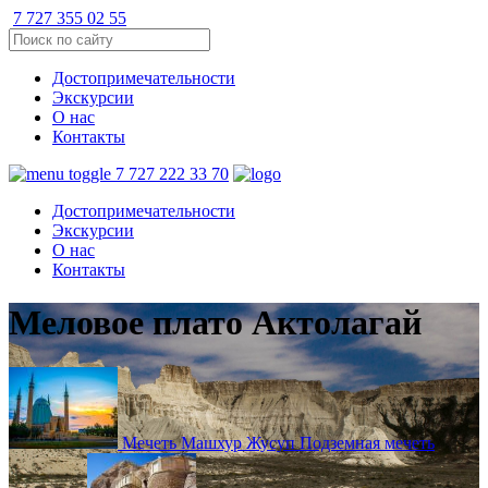
7 727 355 02 55
Достопримечательности
Экскурсии
О нас
Контакты
7 727 222 33 70
Достопримечательности
Экскурсии
О нас
Контакты
Меловое плато Актолагай
Мечеть Машхур Жусуп
Подземная мечеть