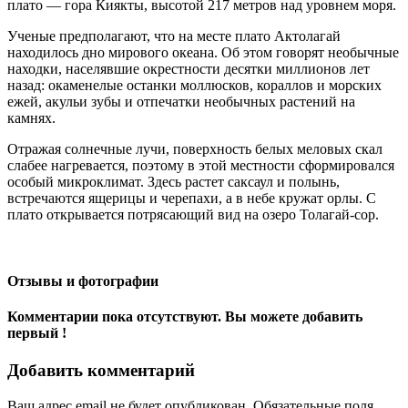
плато — гора Киякты, высотой 217 метров над уровнем моря.
Ученые предполагают, что на месте плато Актолагай
находилось дно мирового океана. Об этом говорят необычные
находки, населявшие окрестности десятки миллионов лет
назад: окаменелые останки моллюсков, кораллов и морских
ежей, акульи зубы и отпечатки необычных растений на
камнях.
Отражая солнечные лучи, поверхность белых меловых скал
слабее нагревается, поэтому в этой местности сформировался
особый микроклимат. Здесь растет саксаул и полынь,
встречаются ящерицы и черепахи, а в небе кружат орлы. С
плато открывается потрясающий вид на озеро Толагай-сор.
Отзывы и фотографии
Комментарии пока отсутствуют. Вы можете добавить
первый !
Добавить комментарий
Ваш адрес email не будет опубликован.
Обязательные поля