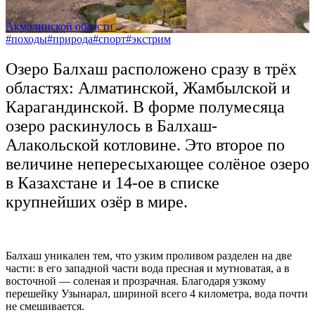
Акмолинской области
#походы
#природа
#спорт
#экстрим
Озеро Балхаш расположено сразу в трёх
областях: Алматинской, Жамбылской и
Карагандинской. В форме полумесяца
озеро раскинулось в Балхаш-
Алакольской котловине. Это второе по
величине непересыхающее солёное озеро
в Казахстане и 14-ое в списке
крупнейших озёр в мире.
Балхаш уникален тем, что узким проливом разделен на две
части: в его западной части вода пресная и мутноватая, а в
восточной — соленая и прозрачная.
Благодаря узкому
перешейку Узынарал, шириной всего 4 километра, вода почти
не смешивается.