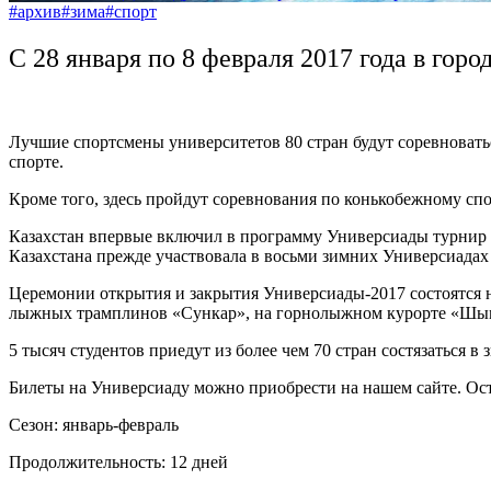
#архив
#зима
#спорт
С 28 января по 8 февраля 2017 года в гор
Лучшие спортсмены университетов 80 стран будут соревноватьс
спорте.
Кроме того, здесь пройдут соревнования по конькобежному сп
Казахстан впервые включил в программу Универсиады турнир п
Казахстана прежде участвовала в восьми зимних Универсиадах 
Церемонии открытия и закрытия Универсиады-2017 состоятся н
лыжных трамплинов «Сункар», на горнолыжном курорте «Шым
5 тысяч студентов приедут из более чем 70 стран состязаться в
Билеты на Универсиаду можно приобрести на нашем сайте. Оста
Сезон:
январь-февраль
Продолжительность:
12 дней