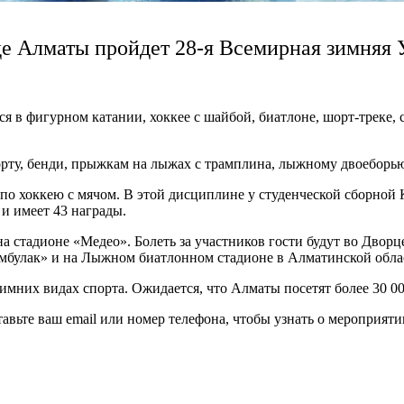
оде Алматы пройдет 28-я Всемирная зимняя 
я в фигурном катании, хоккее с шайбой, биатлоне, шорт-треке,
орту, бенди, прыжкам на лыжах с трамплина, лыжному двоеборью
о хоккею с мячом. В этой дисциплине у студенческой сборной 
и имеет 43 награды.
а стадионе «Медео». Болеть за участников гости будут во Двор
булак» и на Лыжном биатлонном стадионе в Алматинской обла
 зимних видах спорта. Ожидается, что Алматы посетят более 30 00
вьте ваш email или номер телефона, чтобы узнать о мероприяти