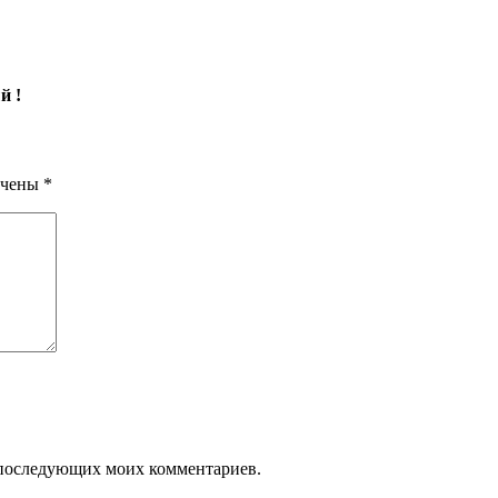
й !
ечены
*
ля последующих моих комментариев.