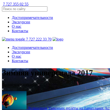
7 727 355 02 55
Достопримечательности
Экскурсии
О нас
Контакты
7 727 222 33 70
Достопримечательности
Экскурсии
О нас
Контакты
Зимняя универсиада 2017
Прошедшее событие
Дельтадром Ушконыр: полёты на парапланах
Ас